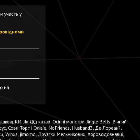
и участь у
провідними
о на
шкварКИ, Як Дід казав, Осінні монстри, Jingle Bells, Вічний
ус, Сови,Торт і Олів'є, NoFriends, Husband3, Де Лореан?,
ки, Winxs, jimomo, Друзяки Мельникових, Хороводознавці,