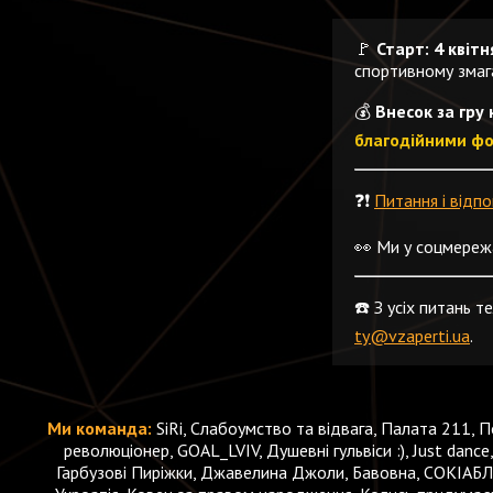
🚩
Старт: 4 квітн
спортивному змага
💰
Внесок за гру
благодійними ф
❓❗️
Питання і відпо
👀 Ми у соцмереж
☎️ З усіх питань 
ty@vzaperti.ua
.
Ми команда:
SiRi, Слабоумство та відвага, Палата 211, Пол
революціонер, GOAL_LVIV, Душевні гульвіси :), Just danc
Гарбузові Пиріжки, Джавелина Джоли, Бавовна, СОКІАБЛЕ,