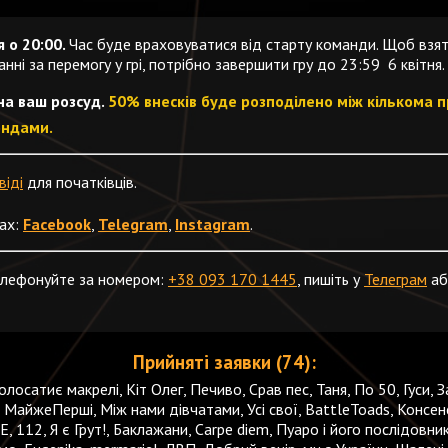
я о 20:00.
Час буде враховуватися від старту команди. Щоб взят
нні за перемогу у грі, потрібно завершити гру до 23:59 6 квітня.
 на ваш розсуд.
50% внесків буде розподілено між кількома 
ондами.
віді
для початківців.
ах:
Facebook
,
Telegram
,
Instagram
.
телефонуйте за номером:
+38 093 170 1445
, пишіть у
Телеграм
аб
Прийняті заявки (74):
осатиє макрелі, Кіт Олег, Печиво, Срав пес, Таня, По 50, Гуси, За
e, МайжеПерші, Між нами дівчатами, Усі свої, BattleToads, Консенс
 112, Я є Грут!, Баклажани, Carpe diem, Пуаро і його послідовни