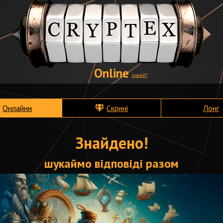
Online
інший?
Онлайни
Скрині
Лонг
Знайдено!
шукаймо відповіді разом