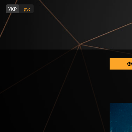
УКР
рус