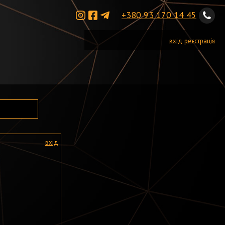
+380 93 170 14 45
вхід
реєстрація
вхід