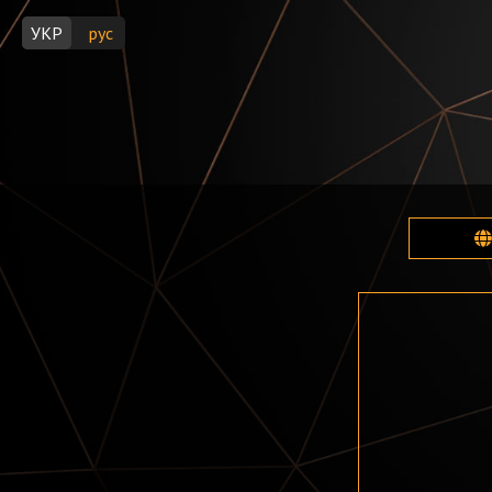
УКР
рус