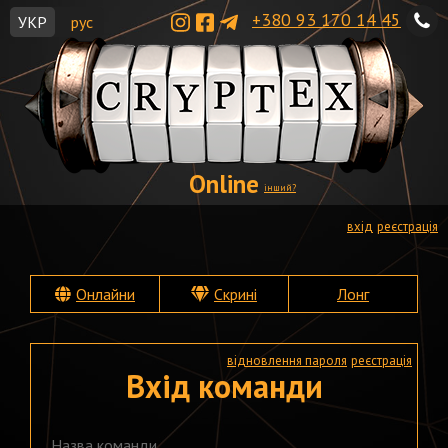
+380 93 170 14 45
УКР
рус
Online
інший?
вхід
реєстрація
Онлайни
Скрині
Лонг
відновлення пароля
реєстрація
Вхід команди
Назва команди