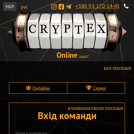
+380 93 170 14 45
УКР
рус
Online
інший?
вхід
реєстрація
Онлайни
Скрині
відновлення пароля
реєстрація
Вхід команди
Назва команди