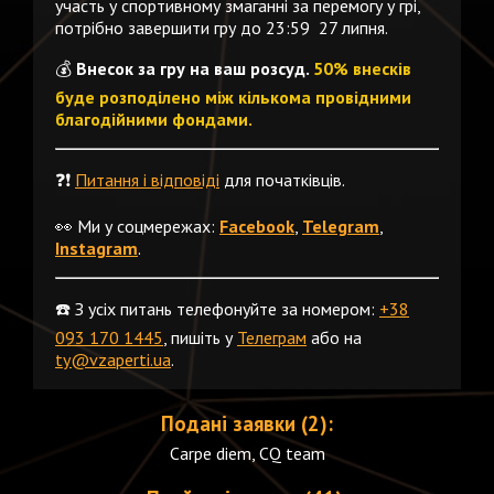
участь у спортивному змаганні за перемогу у грі,
потрібно завершити гру до 23:59 27 липня.
💰
Внесок за гру на ваш розсуд.
50% внесків
буде розподілено між кількома провідними
благодійними фондами.
❓❗️
Питання і відповіді
для початківців.
👀 Ми у соцмережах:
Facebook
,
Telegram
,
Instagram
.
☎️ З усіх питань телефонуйте за номером:
+38
093 170 1445
, пишіть у
Телеграм
або на
ty@vzaperti.ua
.
Подані заявки (2):
Carpe diem, CQ team