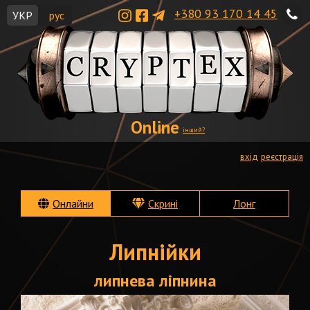
+380 93 170 14 45
УКР
рус
Online
інший?
вхід
реєстрація
Онлайни
Скрині
Лонг
Липнійки
липнева ліпнина